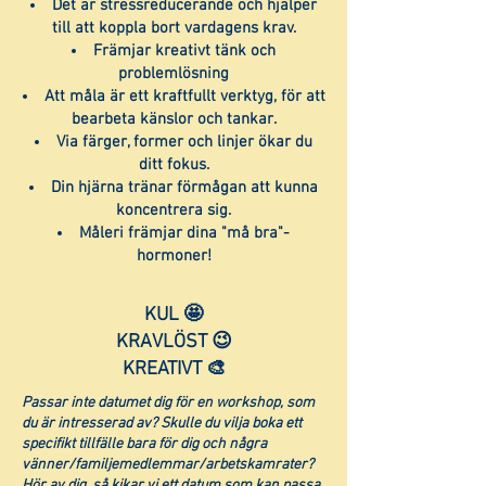
Det är stressreducerande och hjälper
till att koppla bort vardagens krav.
Främjar kreativt tänk och
problemlösning
Att måla är ett kraftfullt verktyg, för att
bearbeta känslor och tankar.
Via färger, former och linjer ökar du
ditt fokus.
Din hjärna tränar förmågan att kunna
koncentrera sig.​
Måleri främjar dina "må bra"-
hormoner!
KUL 🤩
KRAVLÖST 😉
KREATIVT 🎨
Passar inte datumet dig för en workshop, som
du är intresserad av? Skulle du vilja boka ett
specifikt tillfälle bara för dig och några
vänner/familjemedlemmar/arbetskamrater?
Hör av dig, så kikar vi ett datum som kan passa