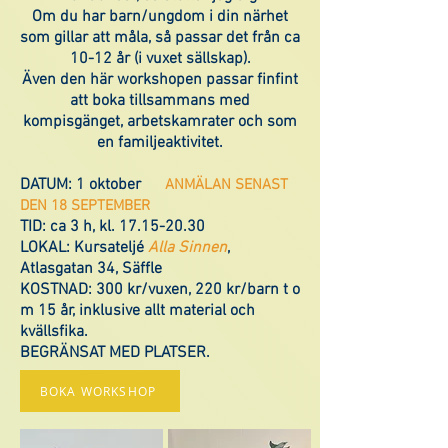
Om du har barn/ungdom i din närhet
som gillar att måla, så passar det från ca
10-12 år (i vuxet sällskap).
Även den här workshopen passar finfint
att boka tillsammans med
kompisgänget, arbetskamrater och som
en familjeaktivitet.
DATUM: 1 oktober
ANMÄLAN SENAST
DEN 18 SEPTEMBER
TID: ca 3 h, kl.
17.15-20.30
LOKAL:
Kursateljé
Alla Sinnen
,
Atlasgatan 34, Säffle
KOSTNAD:
300 kr/vuxen, 220 kr/barn t o
m 15 år, inklusive allt material och
kvällsfika.
BEGRÄNSAT MED PLATSER.
BOKA WORKSHOP