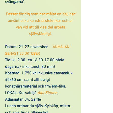
svängarna".
Passar för dig som har målat en del, har
använt olika konstnärstekniker och är
van vid att till viss del arbeta
självständigt.
Datum: 21-22 november
ANMÄLAN
SENAST 30 OKTOBER
Tid: kl. 9.30- ca
16.30-17.00
båda
dagarna ( inkl. lunch 30 min)
Kostnad: 1 750 kr, inklusive canvasduk
40x60 cm, samt allt övrigt
konstnärsmaterial och fm/em-fika.
LOKAL:
Kursateljé
Alla Sinnen
,
Atlasgatan 34, Säffle
Lunch ordnar du själv. Kylskåp, mikro
och spis finns tillgängligt.