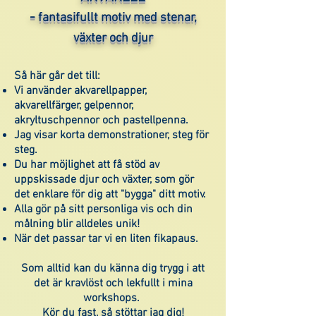
-
fantasifullt motiv med stenar,
växter och djur
Så här går det till:
Vi använder akvarellpapper,
akvarellfärger, gelpennor,
akryltuschpennor och pastellpenna.
Jag visar korta demonstrationer, steg för
steg.
Du har möjlighet att få stöd av
uppskissade djur och växter, som gör
det enklare för dig att "bygga" ditt motiv.
Alla gör på sitt personliga vis och din
målning blir alldeles unik!
När det passar tar vi en liten fikapaus.
Som alltid kan du känna dig trygg i att
det är kravlöst och lekfullt i mina
workshops.
Kör du fast, så stöttar jag dig!